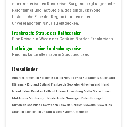
einer malerischen Rundreise. Burgund birgt ungeahnte
Reichtümer und lädt Sie ein, das eindrucksvolle
historische Erbe der Region inmitten einer
unverbrauchten Natur zu entdecken.
Frankreich: Straße der Kathedralen
Eine Reise zur Wiege der Gotik im Norden Frankreichs.
Lothringen - eine Entdeckungsreise
Reiches kulturelles Erbe in Stadt und Land
Reiseländer
Albanien
Armenien
Belgien
Bosnien Herzegovina
Bulgarien
Deutschland
Dänemark
England
Estland
Frankreich
Georgien
Griechenland
Irland
Island
Italien
Kroatien
Lettland
Litauen
Luxemburg
Malta
Mazedonien
Moldawien
Montenegro
Niederlande
Norwegen
Polen
Portugal
Rumänien
Schottland
Schweden
Schweiz
Serbien
Slowakei
Slowenien
Spanien
Tschechien
Ungarn
Wales
Zypern
Österreich