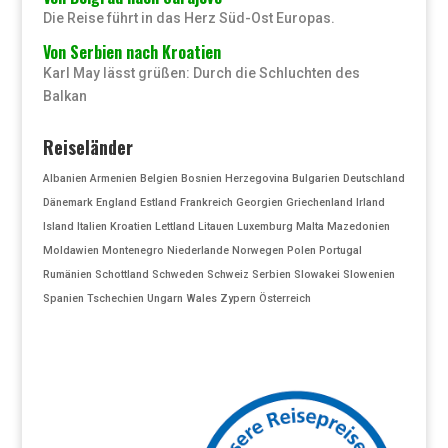
Die Reise führt in das Herz Süd-Ost Europas.
Von Serbien nach Kroatien
Karl May lässt grüßen: Durch die Schluchten des
Balkan
Reiseländer
Albanien
Armenien
Belgien
Bosnien Herzegovina
Bulgarien
Deutschland
Dänemark
England
Estland
Frankreich
Georgien
Griechenland
Irland
Island
Italien
Kroatien
Lettland
Litauen
Luxemburg
Malta
Mazedonien
Moldawien
Montenegro
Niederlande
Norwegen
Polen
Portugal
Rumänien
Schottland
Schweden
Schweiz
Serbien
Slowakei
Slowenien
Spanien
Tschechien
Ungarn
Wales
Zypern
Österreich