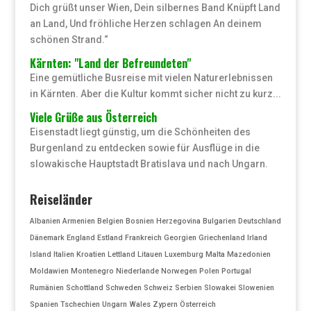
Dich grüßt unser Wien, Dein silbernes Band Knüpft Land
an Land, Und fröhliche Herzen schlagen An deinem
schönen Strand.“
Kärnten: "Land der Befreundeten"
Eine gemütliche Busreise mit vielen Naturerlebnissen
in Kärnten. Aber die Kultur kommt sicher nicht zu kurz...
Viele Grüße aus Österreich
Eisenstadt liegt günstig, um die Schönheiten des
Burgenland zu entdecken sowie für Ausflüge in die
slowakische Hauptstadt Bratislava und nach Ungarn.
Reiseländer
Albanien
Armenien
Belgien
Bosnien Herzegovina
Bulgarien
Deutschland
Dänemark
England
Estland
Frankreich
Georgien
Griechenland
Irland
Island
Italien
Kroatien
Lettland
Litauen
Luxemburg
Malta
Mazedonien
Moldawien
Montenegro
Niederlande
Norwegen
Polen
Portugal
Rumänien
Schottland
Schweden
Schweiz
Serbien
Slowakei
Slowenien
Spanien
Tschechien
Ungarn
Wales
Zypern
Österreich