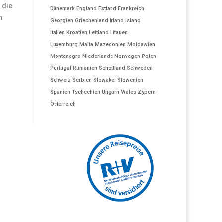
 die
Dänemark
England
Estland
Frankreich
n
Georgien
Griechenland
Irland
Island
Italien
Kroatien
Lettland
Litauen
Luxemburg
Malta
Mazedonien
Moldawien
Montenegro
Niederlande
Norwegen
Polen
Portugal
Rumänien
Schottland
Schweden
Schweiz
Serbien
Slowakei
Slowenien
Spanien
Tschechien
Ungarn
Wales
Zypern
Österreich