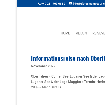
+49 251 703 668 0
info@determann-touris
HOME
REISEN
REISEV
Informationsreise nach Oberit
November 2022
Oberitalien – Comer See, Luganer See & der Lag
Luganer See & der Lago Maggiore Termin: Herbs
280,- € Mehr Details......